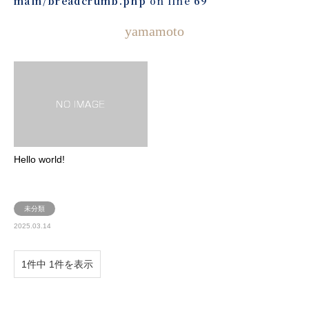
main/breadcrumb.php
on line
69
yamamoto
Hello world!
未分類
2025.03.14
1件中 1件を表示