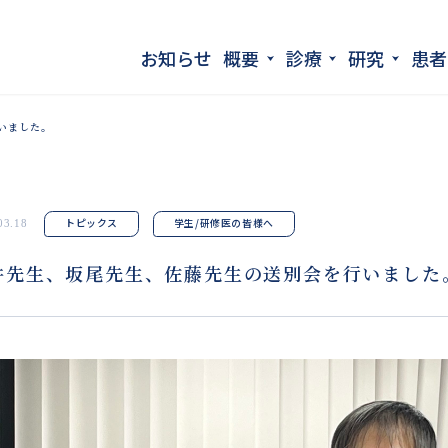
お知らせ
概要
診療
研究
患者
いました。
トピックス
学生/研修医の皆様へ
03.18
井先生、坂尾先生、佐藤先生の送別会を行いました