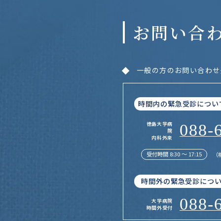
お問い合
一般の方のお問い合わせ
時間内の緊急受診につい
徳島大学病
088-
院
内科外来
受付時間 8:30 〜 17:15
（
時間外の緊急受診につ
088-
大学病院
時間外受付