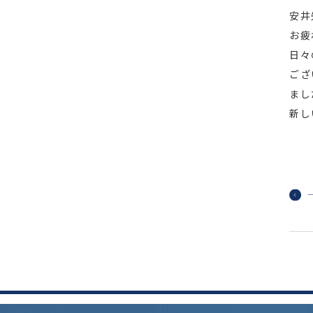
安井
お疲
日々
ござ
まし
新し