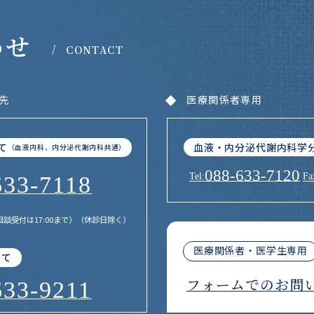
わせ
/
CONTACT
先
医療関係者専用
血液・内分泌代謝内科学
て
（血液内科、内分泌代謝内科共通）
088-633-7120
Tel:
Fa
633-7118
相談受付は17:00まで）（休診日除く）
医療関係者・医学生専用
いて
フォームでのお問
633-9211