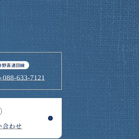
分野直通回線
088-633-7121
x:
い合わせ