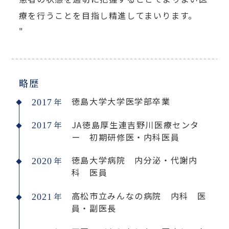
療を行うことを目指し精進してまいります。
"
略歴
徳島大学大学医学部卒業
年
2017
JA徳島厚生連吉野川医療センタ
年
2017
ー 初期研修医・内科医員
徳島大学病院 内分泌・代謝内
年
2020
科 医員
高松市立みんなの病院 内科 医
年
2021
員・副医長